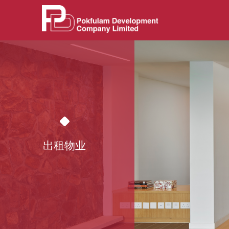
跳
至
正
文
出租物业