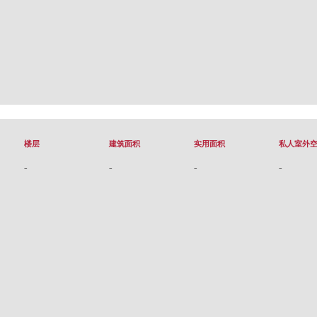
楼层
建筑面积
实用面积
私人室外
-
-
-
-