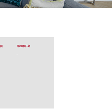
空间
可租用日期
-