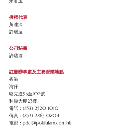
宋君玉
授權代表
黃達漳
許瑞遠
公司秘書
許瑞遠
註冊辦事處及主要營業地點
香港
灣仔
駱克道93至107號
利臨大廈23樓
電話：(852) 2520 1010
傳真：(852) 2865 0804
電郵：pdcl@pokfulam.com.hk