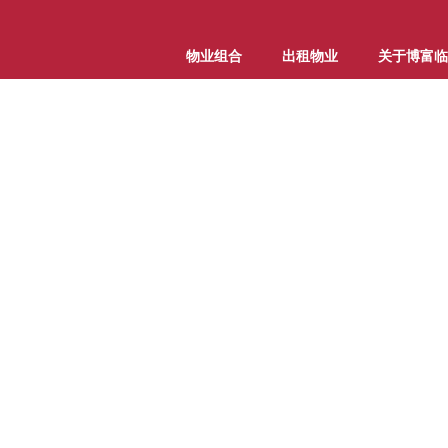
物业组合
出租物业
关于博富临