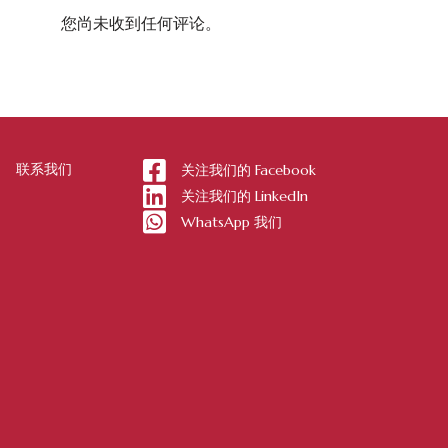
您尚未收到任何评论。
联系我们
关注我们的 Facebook
关注我们的 LinkedIn
WhatsApp 我们